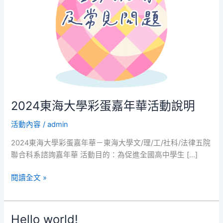
彩
蛋
嘉
年
華
活
動
說
明
2024東海大學彩蛋嘉年華活動說明
活動內容
/
admin
2024東海大學彩蛋嘉年華－東海大學文/理/工/社科/法律五院
聯合科系諮詢嘉年華 活動目的：為促進全國高中學生 […]
閱讀全文 »
Hello world!
Hello