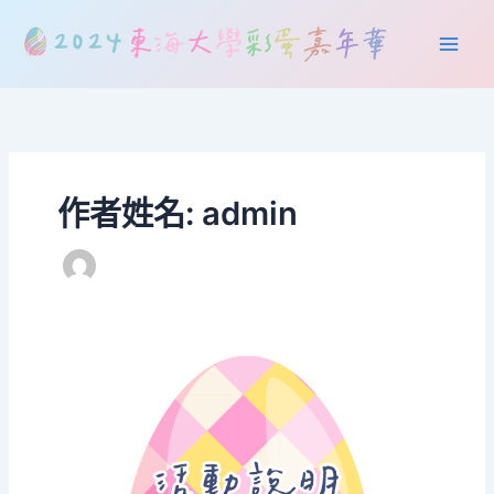
跳
Main
至
Men
主
要
內
容
作者姓名: admin
2024
東
海
大
學